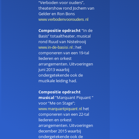
“Verboden voor ouders”,
theatershow rond Jochem van
Gelder en Ron Bons
www.verbodenvoorouders.nl
Compositie opdracht
“In de
Basis” totaaltheater, musical
rond Ruud van Nistelrooij
; het
www.in-de-basisi.nl
componeren van een 19-tal
liederen en orkest
arrangementen. Uitvoeringen
juni 2013 waarbij
ondergetekende ook de
muzikale leiding had.
Compositie opdracht
musical
“Marquant Piquant ”
voor “Me on Stage”;
het
www.marquantpiquant.nl
componeren van een 22-tal
liederen en orkest
arrangementen. Uitvoeringen
december 2015 waarbij
ondergetekende ook de