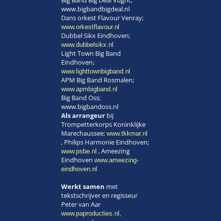
Big Band Big Deal Vught;
www.bigbandbigdeal.nl
Dans orkest Flavour Venray;
www.orkestflavour.nl
Dubbel Sikx Eindhoven;
www.dubbelsikx.nl
Light Town Big Band
Eindhoven;
www.lighttownbigband.nl
APM Big Band Rosmalen;
www.apmbigband.nl
Big Band Oss;
www.bigbandoss.nl
Als arrangeur
bij
Trompetterkorps Koninklijke
Marechaussee;
www.tkkmar.nl
, Philips Harmonie Eindhoven;
, Ameezing
www.psbe.nl
Eindhoven
www.ameezing-
eindhoven.nl
Werkt samen
met
tekstschrijver en regisseur
Peter van Aar
www.paproducties.nl,