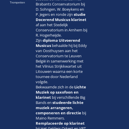
Trompetten
Brabants Conservatorium bij
D. Sohngen, W. Boeykens en
P. Jegers en ronde zijn
studie
Docerend Musicus klarinet
af aan het Stedelijk
Conservatorium in Arnhem bij
R. Hogerheijde.
Zijn
diploma Uitvoerend
Musicus
behaalde hij bij Eddy
van Oosthuysen aan het
Conservatorium te Leuven
België in samenwerking met
het Vilnius Strijkkwartet uit
Litouwen waarna een korte
tournee door Nederland
volgde.
Bekwaamde zich in de
Lichte
Muziek op saxofoon en
klarinet
bij verschillende Big
Bands en
studeerde lichte
muziek arrangeren,
componeren
en directie
bij
Maino Remmers.
Remplaceerde op klarinet
bij Het Gelders Orkest en VRT