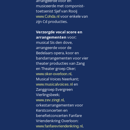
arrangeerde voor en
musiceerde met componist-
toetsenist Sjef van Rooij
voor enkele van
www.Cohda.nl
zijn Cd producties.
Verzorgde vocal score en
arrangementen
voor;
musical Sis den dove,
arrangeerde voor de
Bedelaars opera, koor en
bandarrangementen voor vier
theater producties van Zang
en Theater groep Oker;
,
www.oker-overloon.nl
Musical Voices Neerkant;
en
www.musicalvoices.nl
Zanggroep Evergreen
Vierlingsbeek;
,
www.zev.zingt.nl
orkestarrangementen voor
Kerstconcerten en
benefietconcerten Fanfare
Vriendenkring Overloon:
,
www.fanfarevriendenkring.nl