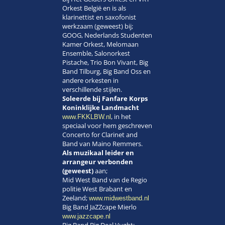
Orkest België en is als
klarinettist en saxofonist
werkzaam (geweest) bij;
GOOG, Nederlands Studenten
Kamer Orkest, Melomaan
Ensemble, Salonorkest
Pistache, Trio Bon Vivant, Big
Band Tilburg, Big Band Oss en
andere orkesten in
verschillende stijlen.
Soleerde bij Fanfare Korps
Koninklijke Landmacht
, in het
www.FKKLBW.nl
speciaal voor hem geschreven
Concerto for Clarinet and
Band van Maino Remmers.
Als muzikaal leider en
arrangeur verbonden
(geweest)
aan;
Mid West Band van de Regio
politie West Brabant en
Zeeland;
www.midwestband.nl
Big Band JaZZcape Mierlo
www.jazzcape.nl