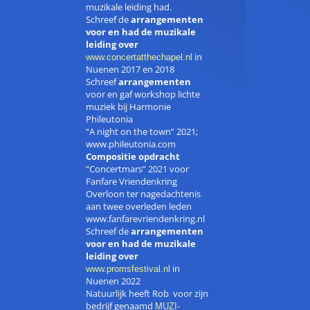
muzikale leiding had.
Schreef de
arrangementen
voor en had de muzikale
leiding over
in
www.concertatthechapel.nl
Nuenen 2017 en 2018
Schreef
arrangementen
voor en gaf workshop lichte
muziek bij Harmonie
Phileutonia
“A night on the town” 2021;
www.phileutonia.com
Compositie opdracht
“Concertmars” 2021 voor
Fanfare Vriendenkring
Overloon ter nagedachtenis
aan twee overleden leden
www.fanfarevriendenkring.nl
Schreef de
arrangementen
voor en had de muzikale
leiding over
in
www.promsfestival.nl
Nuenen 2022
Natuurlijk heeft Rob voor zijn
bedrijf genaamd
MUZI-