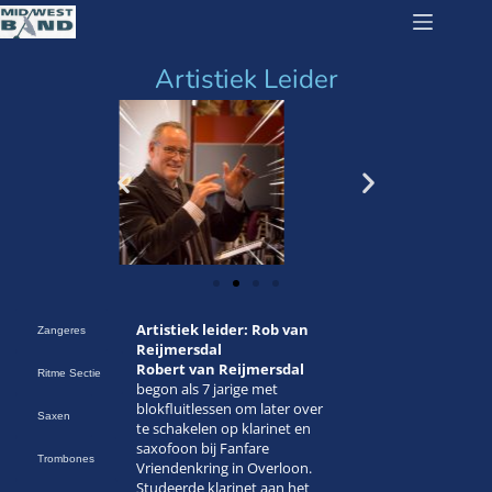
Artistiek Leider
Artistiek leider: Rob van
Zangeres
Reijmersdal
Robert van Reijmersdal
Ritme Sectie
begon als 7 jarige met
blokfluitlessen om later over
Saxen
te schakelen op klarinet en
saxofoon bij Fanfare
Trombones
Vriendenkring in Overloon.
Studeerde klarinet aan het