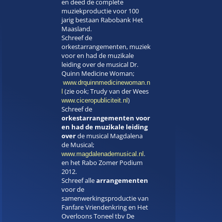
en deed de complete
muziekproductie voor 100
jarig bestaan Rabobank Het
Maasland.
Schreef de
orkestarrangementen, muziek
voor en had de muzikale
leiding over de musical Dr.
Quinn Medicine Woman;
www.drquinnmedicinewoman.n
(zie ook; Trudy van der Wees
l
)
www.ciceropubliciteit.nl
Schreef de
orkestarrangementen voor
en had de muzikale leiding
over
de musical Magdalena
de Musical;
.
www.magdalenademusical.nl
en het Rabo Zomer Podium
2012.
Schreef alle
arrangementen
voor de
samenwerkingsproductie van
Fanfare Vriendenkring en Het
Overloons Toneel tbv De