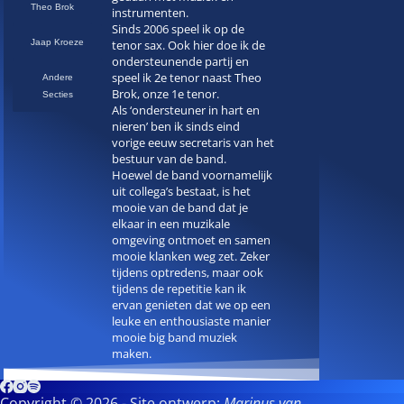
Theo Brok
instrumenten.
Sinds 2006 speel ik op de
Jaap Kroeze
tenor sax. Ook hier doe ik de
ondersteunende partij en
speel ik 2e tenor naast Theo
Andere
Brok, onze 1e tenor.
Secties
Als ‘ondersteuner in hart en
nieren’ ben ik sinds eind
vorige eeuw secretaris van het
bestuur van de band.
Hoewel de band voornamelijk
uit collega’s bestaat, is het
mooie van de band dat je
elkaar in een muzikale
omgeving ontmoet en samen
mooie klanken weg zet. Zeker
tijdens optredens, maar ook
tijdens de repetitie kan ik
ervan genieten dat we op een
leuke en enthousiaste manier
mooie big band muziek
maken.
Copyright © 2026 - Site ontwerp:
Marinus van