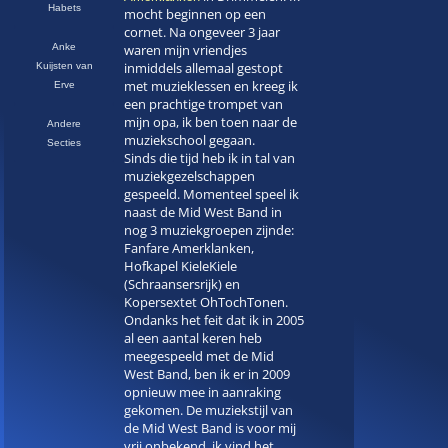
Habets
mocht beginnen op een
cornet. Na ongeveer 3 jaar
Anke
waren mijn vriendjes
inmiddels allemaal gestopt
Kuijsten van
met muzieklessen en kreeg ik
Erve
een prachtige trompet van
mijn opa, ik ben toen naar de
Andere
muziekschool gegaan.
Secties
Sinds die tijd heb ik in tal van
muziekgezelschappen
gespeeld. Momenteel speel ik
naast de Mid West Band in
nog 3 muziekgroepen zijnde:
Fanfare Amerklanken,
Hofkapel KieleKiele
(Schraansersrijk) en
Kopersextet OhTochTonen.
Ondanks het feit dat ik in 2005
al een aantal keren heb
meegespeeld met de Mid
West Band, ben ik er in 2009
opnieuw mee in aanraking
gekomen. De muziekstijl van
de Mid West Band is voor mij
vrij onbekend, ik vind het