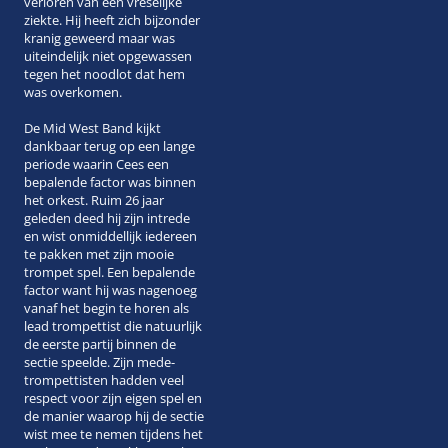
verloren van een vreselijke
ziekte. Hij heeft zich bijzonder
kranig geweerd maar was
uiteindelijk niet opgewassen
tegen het noodlot dat hem
was overkomen.
De Mid West Band kijkt
dankbaar terug op een lange
periode waarin Cees een
bepalende factor was binnen
het orkest. Ruim 26 jaar
geleden deed hij zijn intrede
en wist onmiddellijk iedereen
te pakken met zijn mooie
trompet spel. Een bepalende
factor want hij was nagenoeg
vanaf het begin te horen als
lead trompettist die natuurlijk
de eerste partij binnen de
sectie speelde. Zijn mede-
trompettisten hadden veel
respect voor zijn eigen spel en
de manier waarop hij de sectie
wist mee te nemen tijdens het