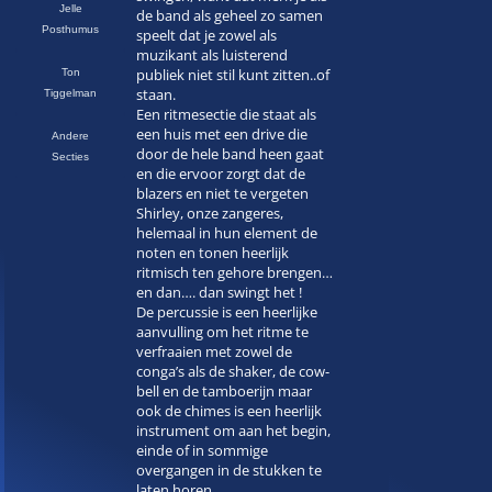
Jelle
de band als geheel zo samen
Posthumus
speelt dat je zowel als
muzikant als luisterend
publiek niet stil kunt zitten..of
Ton
staan.
Tiggelman
Een ritmesectie die staat als
een huis met een drive die
Andere
door de hele band heen gaat
Secties
en die ervoor zorgt dat de
blazers en niet te vergeten
Shirley, onze zangeres,
helemaal in hun element de
noten en tonen heerlijk
ritmisch ten gehore brengen…
en dan…. dan swingt het !
De percussie is een heerlijke
aanvulling om het ritme te
verfraaien met zowel de
conga’s als de shaker, de cow-
bell en de tamboerijn maar
ook de chimes is een heerlijk
instrument om aan het begin,
einde of in sommige
overgangen in de stukken te
laten horen.