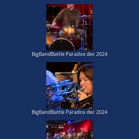
BigBandBattle Paradox dec 2024
BigBandBattle Paradox dec 2024