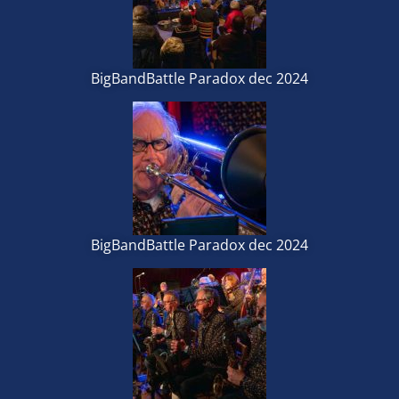
BigBandBattle Paradox dec 2024
BigBandBattle Paradox dec 2024