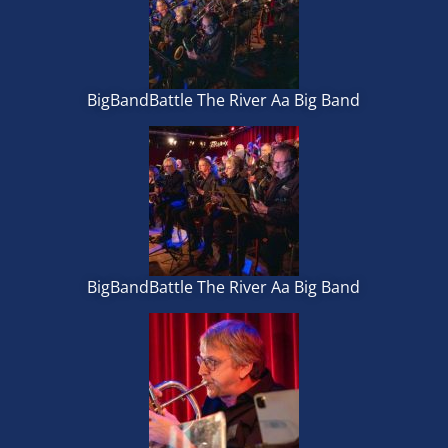
BigBandBattle The River Aa Big Band
BigBandBattle The River Aa Big Band