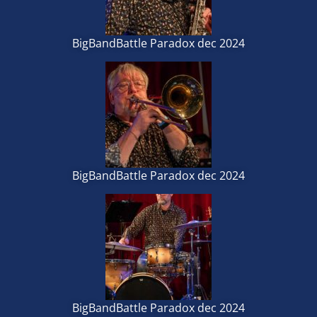
BigBandBattle Paradox dec 2024
BigBandBattle Paradox dec 2024
BigBandBattle Paradox dec 2024