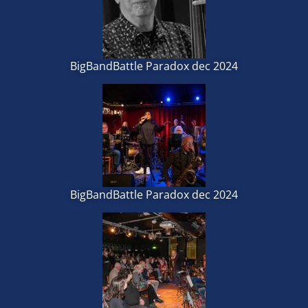
BigBandBattle Paradox dec 2024
BigBandBattle Paradox dec 2024