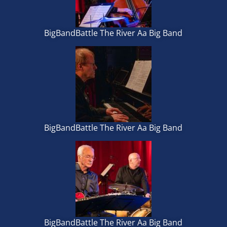
BigBandBattle The River Aa Big Band
BigBandBattle The River Aa Big Band
BigBandBattle The River Aa Big Band