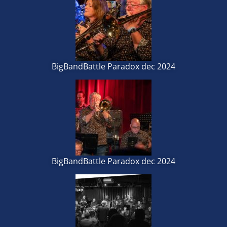
BigBandBattle Paradox dec 2024
BigBandBattle Paradox dec 2024