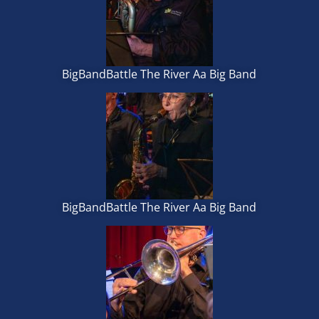
BigBandBattle The River Aa Big Band
BigBandBattle The River Aa Big Band